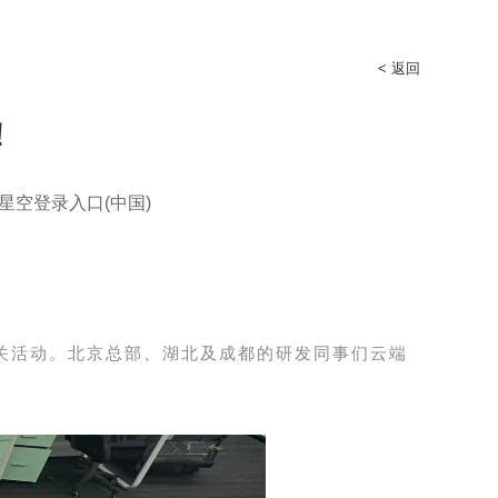
< 返回
！
星空登录入口(中国)
相关活动。北京总部、湖北及成都的研发同事们云端