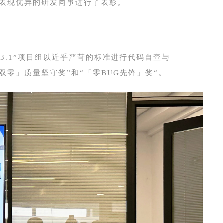
度表现优异的研发同事进行了表彰。
V3.1”项目组以近乎严苛的标准进行代码自查与
双零」质量坚守奖”和“「零BUG先锋」奖“。