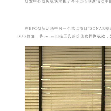
研发中心债务板块承担了今年
EPG
创新活动中
在
EPG创新活动中另一个试点项目“SONAR规
BUG修复，将Sonar扫描工具的价值发挥到极致