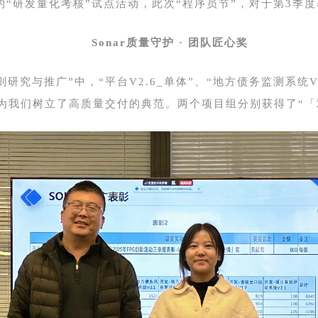
的“研发量化考核”试点活动，此次“程序员节”，对于第3季
Sonar质量守护 · 团队匠心奖
则研究与推广”中，“平台V2.6_单体”、“地方债务监测系统
，为我们树立了高质量交付的典范。两个项目组分别获得了“「