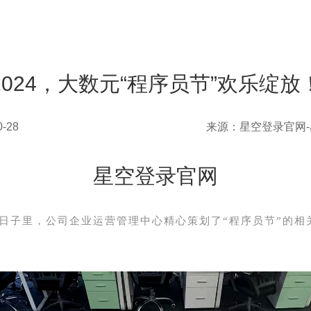
1024，大数元“程序员节”欢乐绽放
-28
来源：星空登录官网-
星空登录官网
别日子里，公司企业运营管理中心精心策划了“程序员节”的