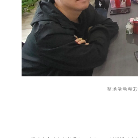
整场活动精