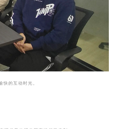
愉快的互动时光。