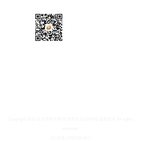
关注我们
网站声明
本网站部分文章和信息来源互联网，并不意味着赞同其
观点或证实其内容的真实性。如转载稿涉及版权等问
题，请立即与我们联系，我们将予以当即删除等妥当处
理，保证您的权利！需要转载本网站的文字、图片等资
料时必须直接与作者联系获得合法授权，请勿直接转
载。
Copyright 2016 星空登录官网-星空登录入口(中国) 版权所有 All rights
reserved.
京ICP备17001091号-1